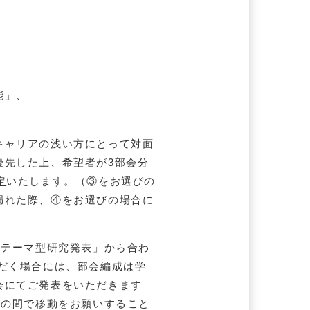
能」
、
キャリアの浅い方にとって対面
優先した上、希望者が3部会分
定
いたします。（③をお選びの
漏れた際、④をお選びの場合に
 テーマ型研究発表」から合わ
だく場合には、部会編成は学
会にてご発表をいただきます
」の間で移動をお願いすること