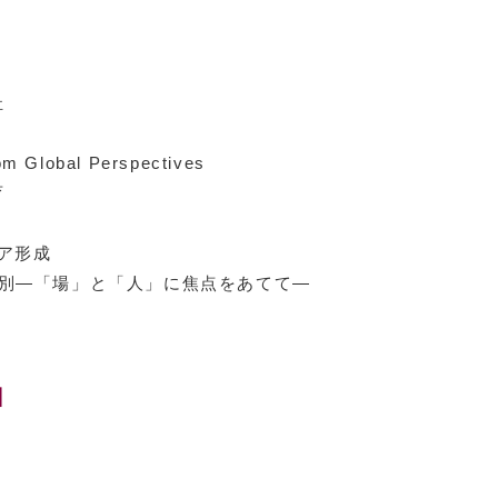
祉
om Global Perspectives
育
リア形成
の選別―「場」と「人」に焦点をあてて―
】