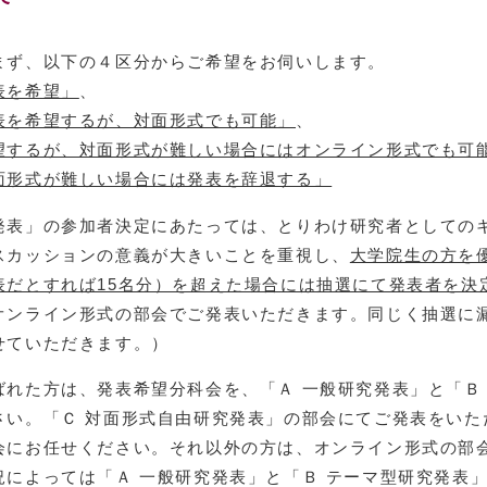
まず、以下の４区分からご希望をお伺いします。
表を希望」
、
表を希望するが、対面形式でも可能」
、
望するが、対面形式が難しい場合にはオンライン形式でも可
面形式が難しい場合には発表を辞退する」
発表」の参加者決定にあたっては、とりわけ研究者としての
スカッションの意義が大きいことを重視し、
大学院生の方を
表だとすれば15名分）を超えた場合には抽選にて発表者を決
オンライン形式の部会でご発表いただきます。同じく抽選に
せていただきます。）
ばれた方は、発表希望分科会を、「Ａ 一般研究発表」と「Ｂ
さい。「Ｃ 対面形式自由研究発表」の部会にてご発表をいた
会にお任せください。それ以外の方は、オンライン形式の部
況によっては「Ａ 一般研究発表」と「Ｂ テーマ型研究発表